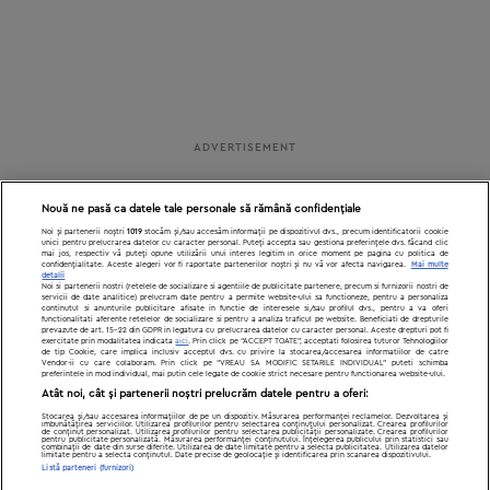
Nouă ne pasă ca datele tale personale să rămână confidențiale
Noi și partenerii noștri
1019
stocăm și/sau accesăm informații pe dispozitivul dvs., precum identificatorii cookie
unici pentru prelucrarea datelor cu caracter personal. Puteți accepta sau gestiona preferințele dvs. făcând clic
mai jos, respectiv vă puteți opune utilizării unui interes legitim în orice moment pe pagina cu politica de
confidențialitate. Aceste alegeri vor fi raportate partenerilor noștri și nu vă vor afecta navigarea.
Mai multe
detalii
Noi si partenerii nostri (retelele de socializare si agentiile de publicitate partenere, precum si furnizorii nostri de
servicii de date analitice) prelucram date pentru a permite website-ului sa functioneze, pentru a personaliza
continutul si anunturile publicitare afisate in functie de interesele si/sau profilul dvs., pentru a va oferi
functionalitati aferente retelelor de socializare si pentru a analiza traficul pe website. Beneficiati de drepturile
prevazute de art. 15-22 din GDPR in legatura cu prelucrarea datelor cu caracter personal. Aceste drepturi pot fi
exercitate prin modalitatea indicata
aici
. Prin click pe “ACCEPT TOATE”, acceptati folosirea tuturor Tehnologiilor
de tip Cookie, care implica inclusiv acceptul dvs. cu privire la stocarea/accesarea informatiilor de catre
Vendor-ii cu care colaboram. Prin click pe “VREAU SA MODIFIC SETARILE INDIVIDUAL” puteti schimba
preferintele in mod individual, mai putin cele legate de cookie strict necesare pentru functionarea website-ului.
Atât noi, cât și partenerii noștri prelucrăm datele pentru a oferi:
Stocarea și/sau accesarea informațiilor de pe un dispozitiv. Măsurarea performanței reclamelor. Dezvoltarea și
îmbunătățirea serviciilor. Utilizarea profilurilor pentru selectarea conținutului personalizat. Crearea profilurilor
de conținut personalizat. Utilizarea profilurilor pentru selectarea publicității personalizate. Crearea profilurilor
pentru publicitate personalizată. Măsurarea performanței conținutului. Înțelegerea publicului prin statistici sau
combinații de date din surse diferite. Utilizarea de date limitate pentru a selecta publicitatea. Utilizarea datelor
limitate pentru a selecta conținutul. Date precise de geolocație și identificarea prin scanarea dispozitivului.
Listă parteneri (furnizori)