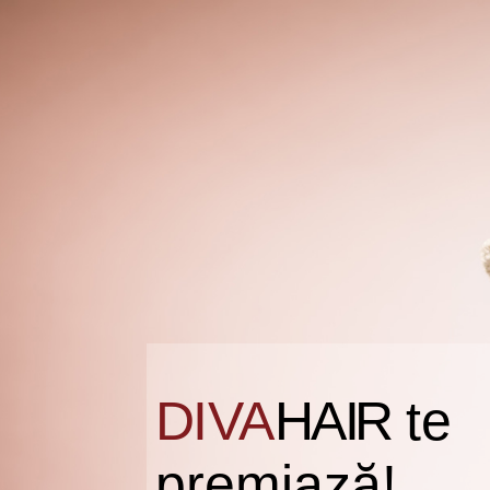
D
I
V
A
HA
I
R
te
premiază!