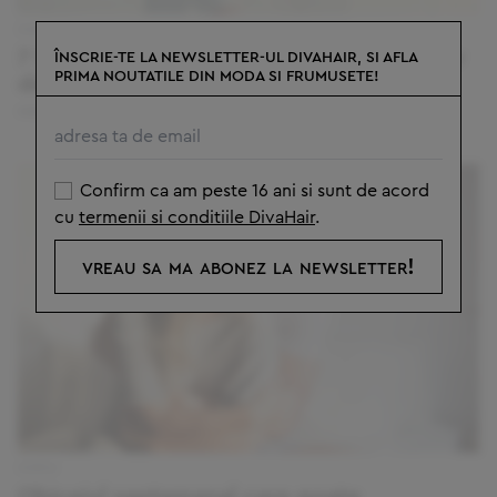
CUPLU
7 lucruri pe care le fac pentru mine, chiar
ÎNSCRIE-TE LA NEWSLETTER-UL DIVAHAIR, SI AFLA
PRIMA NOUTATILE DIN MODA SI FRUMUSETE!
daca sunt intr-o relatie de lunga durata
MIERCURI, 13.03.2024 | DE DIVAHAIR
Confirm ca am peste 16 ani si sunt de acord
cu
termenii si conditiile DivaHair
.
vreau sa ma abonez la newsletter!
CUPLU
Obiceiul saptamanal care poate