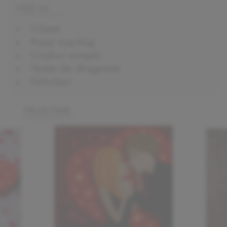
VEZI SI:
Citate
Poze machiaj
Coafuri simple
Texte de dragoste
Felicitari
FELICITARI