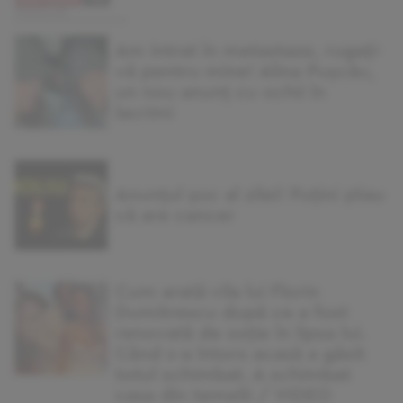
Am intrat în metastaze, rugaţi-
vă pentru mine! Alina Puşcău,
un nou anunţ cu ochii în
lacrimi
Anunţul şoc al zilei! Puţini ştiau
că are cancer
Cum arată vila lui Florin
Dumitrescu după ce a fost
renovată de soție în lipsa lui.
Când s-a întors acasă a găsit
totul schimbat. A schimbat
casa din temelii / VIDEO