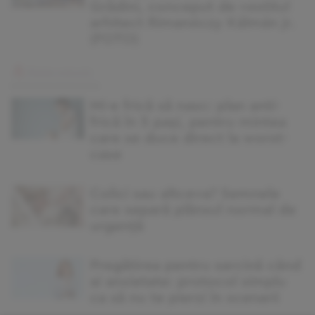
Grădini, conceput de vestitul
arhitect Rimanóczy Kálmán jr.
(FOTO)
Mi-e frică să nasc: plan anti-
frică în 5 pași, pentru mintea
care se duce direct la worst-
case
Colici sau altceva? Semnele
care separă plânsul normal de
urgență
Pregătirea pentru sarcină când
ai anxietate: protocol simplu
ca să nu te pierzi în scenarii