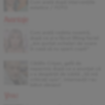
Cum arată după intervențiile
estetice / FOTO
Cum arată vedeta noastră,
după ce și-a făcut lifting facial:
„Am purtat ochelari de soare
în casă să nu sperii copiii”
Cătălin Crișan, gafă de
nepermis după ce a anunțat că
s-a despărțit de iubită „Să mă
criticați ușor”. Internauții i-au
bătut obrazul