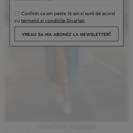
Confirm ca am peste 16 ani si sunt de acord
cu
termenii si conditiile DivaHair
.
vreau sa ma abonez la newsletter!
Sursa foto:
Pinterest