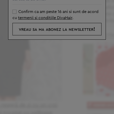
Poze 
Coafur
Confirm ca am peste 16 ani si sunt de acord
Texte
cu
termenii si conditiile DivaHair
.
Felicit
vreau sa ma abonez la newsletter!
FELICIT
neagră de zi cu un croi
l tricotat cu volănașe