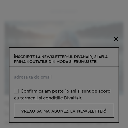
×
ÎNSCRIE-TE LA NEWSLETTER-UL DIVAHAIR, SI AFLA
PRIMA NOUTATILE DIN MODA SI FRUMUSETE!
Confirm ca am peste 16 ani si sunt de acord
cu
termenii si conditiile DivaHair
.
Quiz: Cât de manipulatoare ești?
vreau sa ma abonez la newsletter!
Într-o oarecare măsură, mai mică sau mai
mare, cu toții am simțit impulsul de a