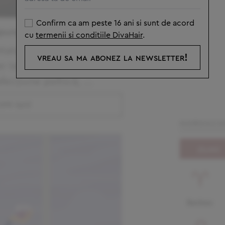
Confirm ca am peste 16 ani si sunt de acord
 spune dacă ești psihopată
cu
termenii si conditiile DivaHair
.
ietatea contemporană,
vreau sa ma abonez la newsletter!
er termenul de psihopat.
fecțiune psihică, ...
EPE QUIZ
horosco
zilnic
Berbec