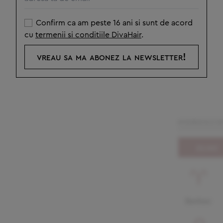
Confirm ca am peste 16 ani si sunt de acord
cu
termenii si conditiile DivaHair
.
vreau sa ma abonez la newsletter!
horosco
zilnic
Berbec