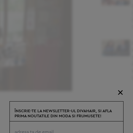
Next
×
ÎNSCRIE-TE LA NEWSLETTER-UL DIVAHAIR, SI AFLA
PRIMA NOUTATILE DIN MODA SI FRUMUSETE!