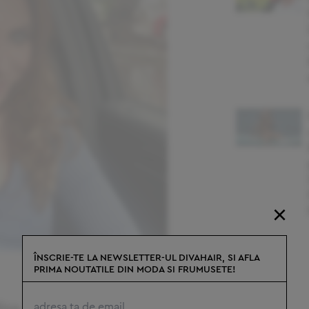
×
ÎNSCRIE-TE LA NEWSLETTER-UL DIVAHAIR, SI AFLA
PRIMA NOUTATILE DIN MODA SI FRUMUSETE!
ina, doi tineri din Oradea