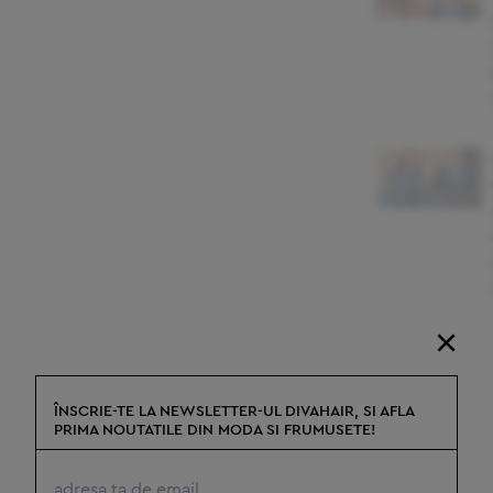
×
ÎNSCRIE-TE LA NEWSLETTER-UL DIVAHAIR, SI AFLA
PRIMA NOUTATILE DIN MODA SI FRUMUSETE!