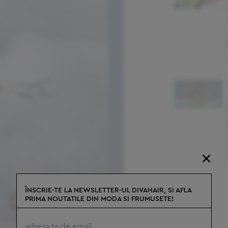
×
ÎNSCRIE-TE LA NEWSLETTER-UL DIVAHAIR, SI AFLA
PRIMA NOUTATILE DIN MODA SI FRUMUSETE!