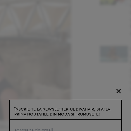
×
ÎNSCRIE-TE LA NEWSLETTER-UL DIVAHAIR, SI AFLA
PRIMA NOUTATILE DIN MODA SI FRUMUSETE!
ături de fosta soție