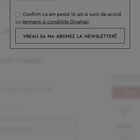
Confirm ca am peste 16 ani si sunt de acord
cu
termenii si conditiile DivaHair
.
e de familie vei forma?
vreau sa ma abonez la newsletter!
colul? Voteaza!
horosco
-ne pe Google News
zilnic
Berbec
ERUL DIVAHAIR!