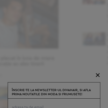
u plecat în luna de miere
ație au ales tinerii
×
TA
ÎNSCRIE-TE LA NEWSLETTER-UL DIVAHAIR, SI AFLA
PRIMA NOUTATILE DIN MODA SI FRUMUSETE!