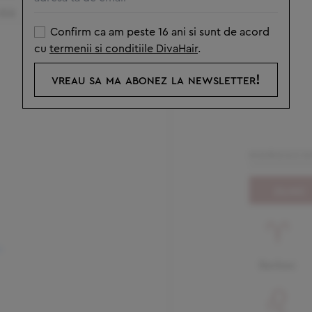
cea
Confirm ca am peste 16 ani si sunt de acord
cu
termenii si conditiile DivaHair
.
vreau sa ma abonez la newsletter!
horosco
zilnic
m
Berbec