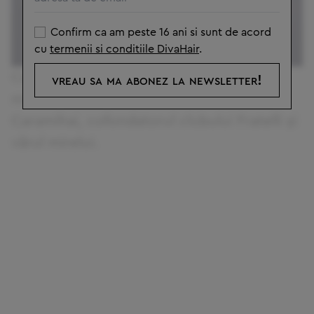
Confirm ca am peste 16 ani si sunt de acord
cu
termenii si conditiile DivaHair
.
Cel care le va fi naș de cununie este
vreau sa ma abonez la newsletter!
nimeni altul decât Dani
Caramihai, cofondatorul clubului Fratelli și
vărul mirelui.