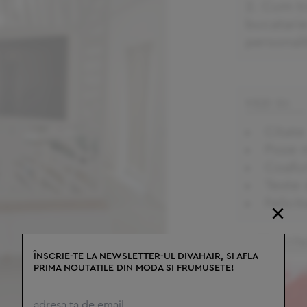
Cum tr
bucatarie
personali
VEZI SI:
Citate
Poze 
Coafur
Texte
Felicit
×
FELICIT
ÎNSCRIE-TE LA NEWSLETTER-UL DIVAHAIR, SI AFLA
PRIMA NOUTATILE DIN MODA SI FRUMUSETE!