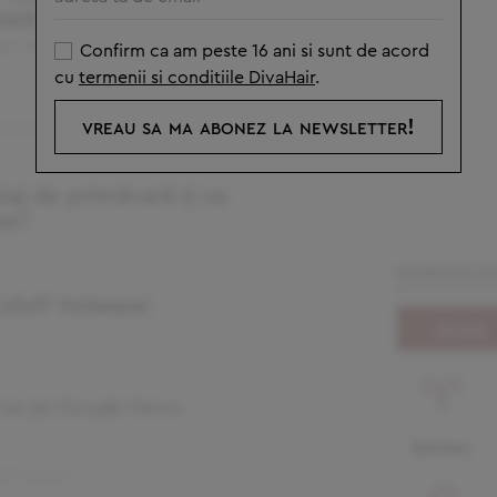
tează frumusețea
 | MARŢI, 24.02.2026
Confirm ca am peste 16 ani si sunt de acord
cu
termenii si conditiile DivaHair
.
vreau sa ma abonez la newsletter!
aj de primăvară ți se
te?
horosco
colul? Voteaza!
zilnic
-ne pe Google News
Berbec