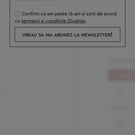
Confirm ca am peste 16 ani si sunt de acord
cu
termenii si conditiile DivaHair
.
vreau sa ma abonez la newsletter!
horosco
zilnic
m
Berbec