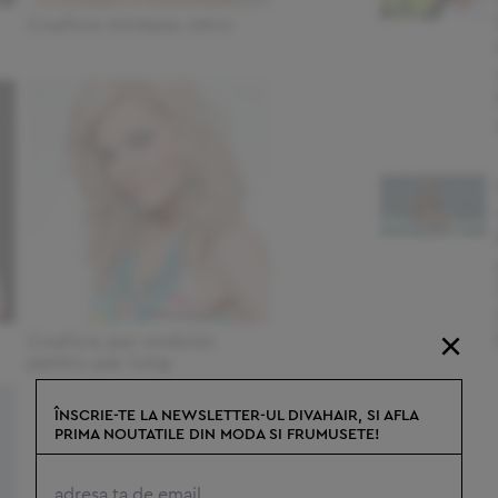
Coafura mireasa retro
×
Coafura par ondulat
pentru par lung
ÎNSCRIE-TE LA NEWSLETTER-UL DIVAHAIR, SI AFLA
PRIMA NOUTATILE DIN MODA SI FRUMUSETE!