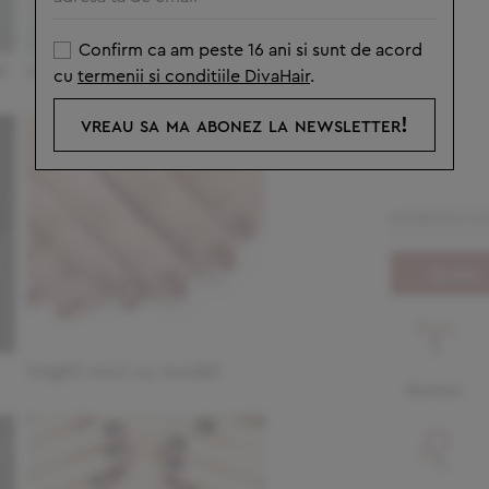
Confirm ca am peste 16 ani si sunt de acord
l
Unghii naturale cu model
cu
termenii si conditiile DivaHair
.
vreau sa ma abonez la newsletter!
horosco
zilnic
Unghii mici cu model
Berbec