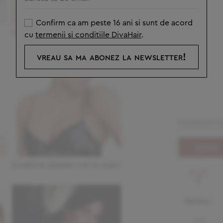
Confirm ca am peste 16 ani si sunt de acord
Coafura mireasa par cret
cu
termenii si conditiile DivaHair
.
vreau sa ma abonez la newsletter!
horosco
zilnic
Coafura piexie cut in scari
Berbec