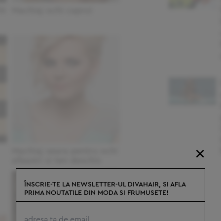
hi
Machiaj ochi caprui
×
Machiaj seara pentru ochi
albastri si ten deschis
ÎNSCRIE-TE LA NEWSLETTER-UL DIVAHAIR, SI AFLA
PRIMA NOUTATILE DIN MODA SI FRUMUSETE!