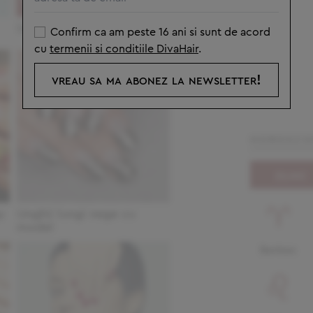
Unghii simple patrate
Confirm ca am peste 16 ani si sunt de acord
cu
termenii si conditiile DivaHair
.
vreau sa ma abonez la newsletter!
horosco
zilnic
y
Unghii lungi nege cu
model
Berbec