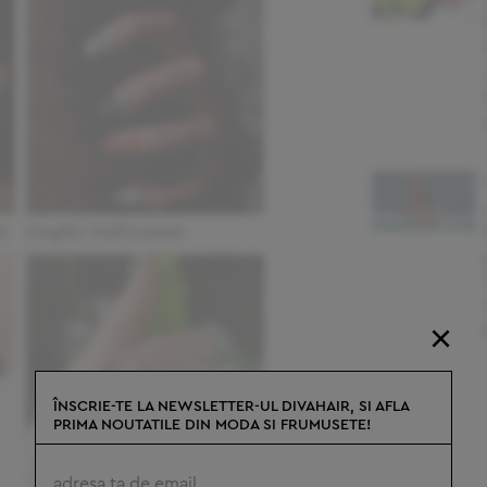
t
Unghii Halloween
×
ÎNSCRIE-TE LA NEWSLETTER-UL DIVAHAIR, SI AFLA
PRIMA NOUTATILE DIN MODA SI FRUMUSETE!