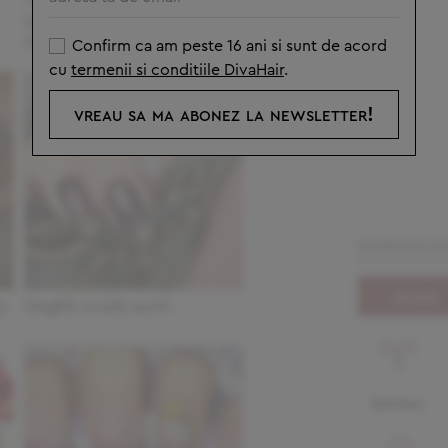
Unghii false model
Aquamarine by Maria D.
Confirm ca am peste 16 ani si sunt de acord
cu
termenii si conditiile DivaHair
.
vreau sa ma abonez la newsletter!
horosco
zilnic
y
Unghii ovale aurii
Berbec