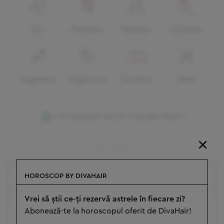
Leu
Fecioara
Balanta
Scorpion
Sagetator
Capricorn
Varsator
Pesti
Urmareste-ne pe Google News
×
HOROSCOP BY DIVAHAIR
ABONEAZĂ-TE LA NEWSLETTERUL DIVAHAIR!
Vrei să știi ce-ți rezervă astrele în fiecare zi?
Abonează-te la horoscopul oferit de DivaHair!