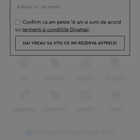
zilnic
dragoste
mâine
Confirm ca am peste 16 ani si sunt de acord
cu
termenii si conditiile DivaHair
.
DA! VREAU SA STIU CE IMI REZERVA ASTRELE!
Berbec
Taur
Gemeni
Rac
Leu
Fecioara
Balanta
Scorpion
Sagetator
Capricorn
Varsator
Pesti
Urmareste-ne pe Google News