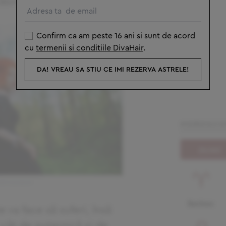
 dornică de noi
Confirm ca am peste 16 ani si sunt de acord
cu
termenii si conditiile DivaHair
.
DA! VREAU SA STIU CE IMI REZERVA ASTRELE!
horosco
zilnic
Berbec
 va face să suferi, însă
cât de puternică și de