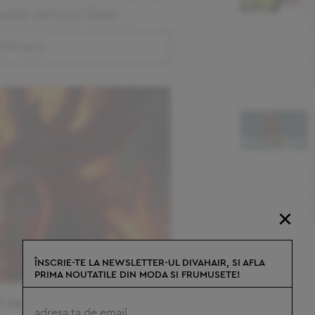
este semnul lăsat ...
EPE QUIZ
×
ÎNSCRIE-TE LA NEWSLETTER-UL DIVAHAIR, SI AFLA
PRIMA NOUTATILE DIN MODA SI FRUMUSETE!
i se potrivește?