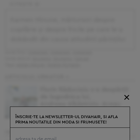
Karmen Minune, mărturisiri despre
copilărie și despre fricile pe care le-a
dobândit din cauza atitudinii părinților
Surse foto:
Instagram
,
Instagram
,
Instagram
Surse articol:
Spynews
,
Spynews
,
Cancan
Tags:
Adrian Minune
,
Vedete Romania
ARTICOLUL URMATOR »
Florin Răducioiu s-a despărțit
×
de logodnica lui,
Andreea Albăstroiu. Aveau
nunta planificată anul acesta
ÎNSCRIE-TE LA NEWSLETTER-UL DIVAHAIR, SI AFLA
RAMONA JURUBITA | MIERCURI, 03.09.2025
PRIMA NOUTATILE DIN MODA SI FRUMUSETE!
INCEPE QUIZ