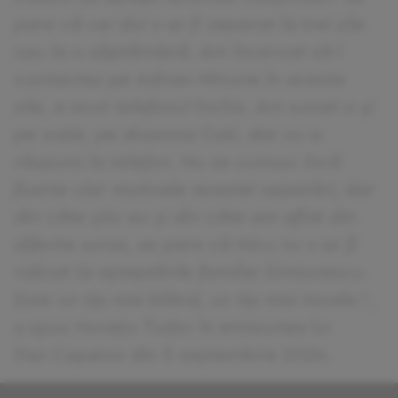
pare că cei doi s-ar fi separat la trei zile
sau la o săptămână. Am încercat să-l
contactez pe Adrian Minune în aceste
zile, a avut telefonul închis. Am sunat-o și
pe soție, pe doamna Cati, dar nu a
răspuns la telefon. Nu se cunosc încă
foarte clar motivele acestei separări, dar
din câte știu eu și din câte am aflat din
diferite surse, se pare că Nicu nu s-ar fi
ridicat la așteptările familiei Simionescu.
Este un tip mai blând, un tip mai moale.”
,
a spus Horațiu Tudor în emisiunea lui
Dan Capatos din 5 septembrie 2024.