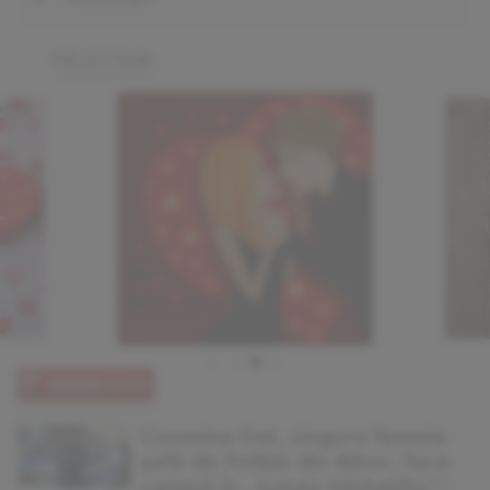
FELICITARI
Cosmina Dat, singura femeie
șefă de Poliție din Bihor, face
carieră în „lumea bărbaților”: