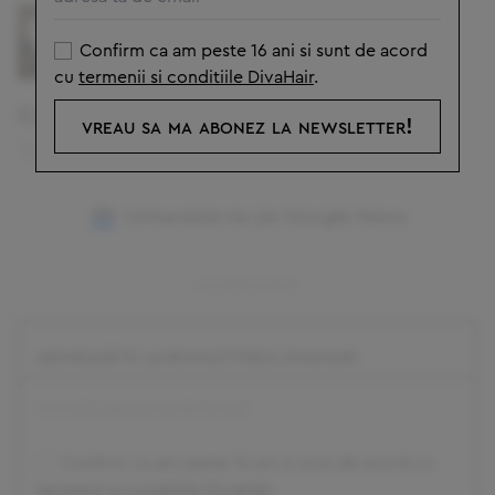
Tu ce fel de nunta o sa ai?
Confirm ca am peste 16 ani si sunt de acord
cu
termenii si conditiile DivaHair
.
Cum ti s-a parut articolul? Voteaza!
vreau sa ma abonez la newsletter!
0
(
0
)
Urmareste-ne pe Google News
ABONEAZĂ-TE LA NEWSLETTERUL DIVAHAIR!
Confirm ca am peste 16 ani si sunt de acord cu
termenii si conditiile DivaHair
.