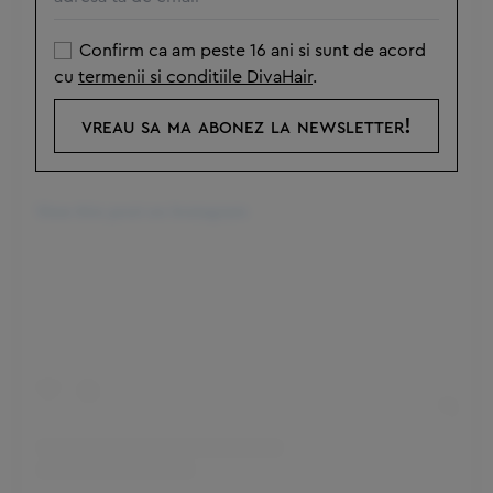
Confirm ca am peste 16 ani si sunt de acord
cu
termenii si conditiile DivaHair
.
vreau sa ma abonez la newsletter!
View this post on Instagram