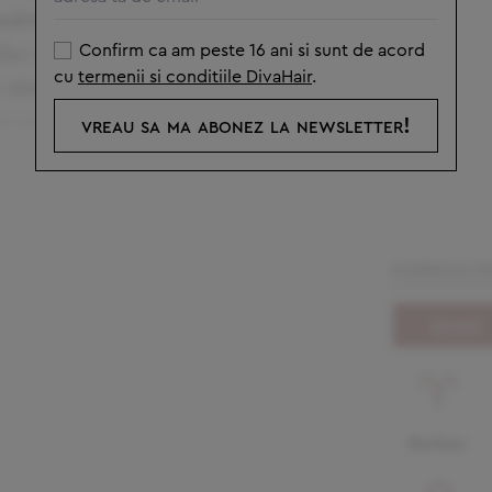
 admitere. Plătește băh, o
Confirm ca am peste 16 ani si sunt de acord
ici că ești ultima
cu
termenii si conditiile DivaHair
.
 timp”.
vreau sa ma abonez la newsletter!
horosco
zilnic
Berbec