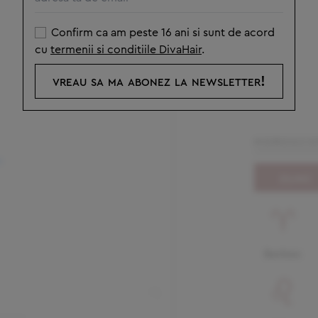
Confirm ca am peste 16 ani si sunt de acord
cu
termenii si conditiile DivaHair
.
vreau sa ma abonez la newsletter!
horosco
m
zilnic
Berbec