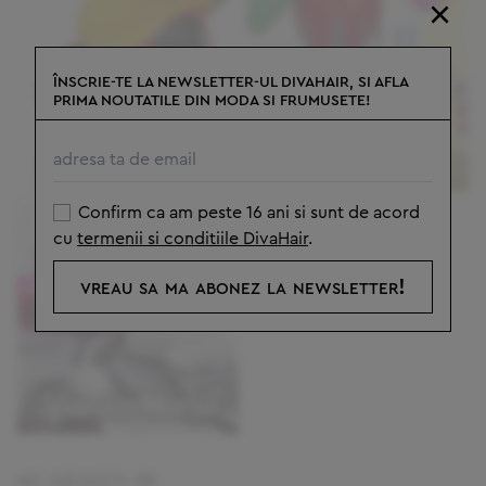
×
ÎNSCRIE-TE LA NEWSLETTER-UL DIVAHAIR, SI AFLA
PRIMA NOUTATILE DIN MODA SI FRUMUSETE!
Confirm ca am peste 16 ani si sunt de acord
cu
termenii si conditiile DivaHair
.
vreau sa ma abonez la newsletter!
NE GĂSEȘTI PE