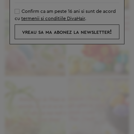
Confirm ca am peste 16 ani si sunt de acord
cu
termenii si conditiile DivaHair
.
vreau sa ma abonez la newsletter!