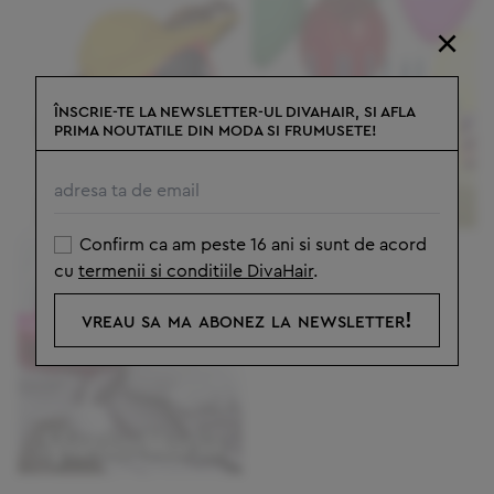
×
ÎNSCRIE-TE LA NEWSLETTER-UL DIVAHAIR, SI AFLA
PRIMA NOUTATILE DIN MODA SI FRUMUSETE!
Confirm ca am peste 16 ani si sunt de acord
cu
termenii si conditiile DivaHair
.
vreau sa ma abonez la newsletter!