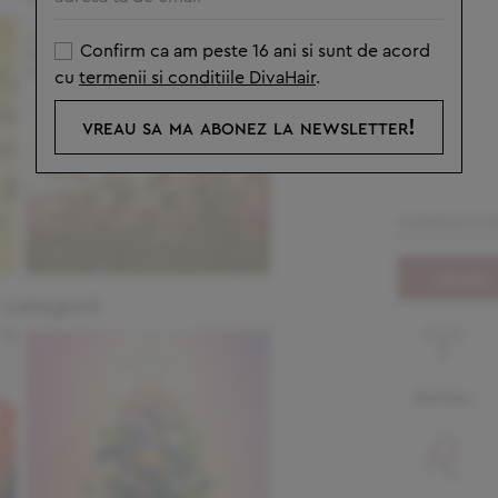
Confirm ca am peste 16 ani si sunt de acord
cu
termenii si conditiile DivaHair
.
vreau sa ma abonez la newsletter!
horosco
zilnic
e categorii
Berbec