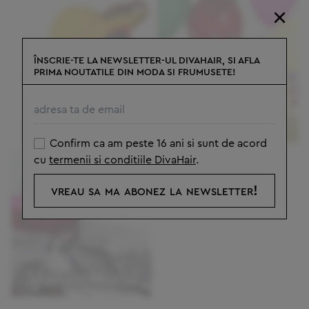
×
ÎNSCRIE-TE LA NEWSLETTER-UL DIVAHAIR, SI AFLA
PRIMA NOUTATILE DIN MODA SI FRUMUSETE!
Confirm ca am peste 16 ani si sunt de acord
cu
termenii si conditiile DivaHair
.
vreau sa ma abonez la newsletter!