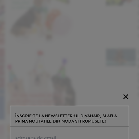
×
ÎNSCRIE-TE LA NEWSLETTER-UL DIVAHAIR, SI AFLA
PRIMA NOUTATILE DIN MODA SI FRUMUSETE!