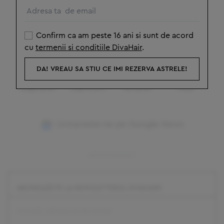
Confirm ca am peste 16 ani si sunt de acord
Leu
Fecioara
Balanta
Scorpion
cu
termenii si conditiile DivaHair
.
DA! VREAU SA STIU CE IMI REZERVA ASTRELE!
Sagetator
Capricorn
Varsator
Pesti
Urmareste-ne pe Google News
ABONEAZĂ-TE LA NEWSLETTERUL DIVAHAIR!