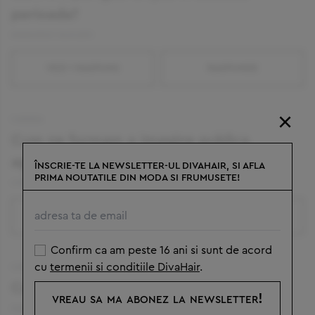
perioada?
DIANA ROZ | 14.01.2011
VEZI 1 RASPUNS
RASPUNDE
×
CARIERA
Cum ne formam o imagine publica
agreabila?
ÎNSCRIE-TE LA NEWSLETTER-UL DIVAHAIR, SI AFLA
PRIMA NOUTATILE DIN MODA SI FRUMUSETE!
LORENA | 22.12.2010
VEZI 3 RASPUNSURI
RASPUNDE
Confirm ca am peste 16 ani si sunt de acord
cu
termenii si conditiile DivaHair
.
CARIERA
Ce acte necesare angajarii?
vreau sa ma abonez la newsletter!
MARI | 22.12.2010