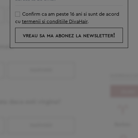
Confirm ca am peste 16 ani si sunt de acord
RASPUNDE
cu
termenii si conditiile DivaHair
.
vreau sa ma abonez la newsletter!
emeie
RASPUNDE
horosco
zilnic
ta daca esti virgina?
Berbec
RASPUNDE