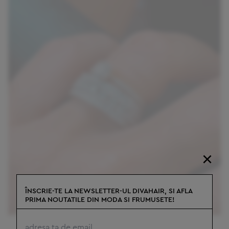
×
ÎNSCRIE-TE LA NEWSLETTER-UL DIVAHAIR, SI AFLA
PRIMA NOUTATILE DIN MODA SI FRUMUSETE!