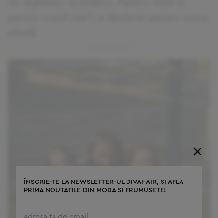
mi regăsesc echilibrul. Pentru mine și
pentru copiii mei”,
a declarat pentru sursa
citată.
×
ÎNSCRIE-TE LA NEWSLETTER-UL DIVAHAIR, SI AFLA
PRIMA NOUTATILE DIN MODA SI FRUMUSETE!