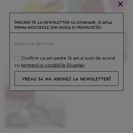
×
ÎNSCRIE-TE LA NEWSLETTER-UL DIVAHAIR, SI AFLA
PRIMA NOUTATILE DIN MODA SI FRUMUSETE!
Confirm ca am peste 16 ani si sunt de acord
cu
termenii si conditiile DivaHair
.
vreau sa ma abonez la newsletter!