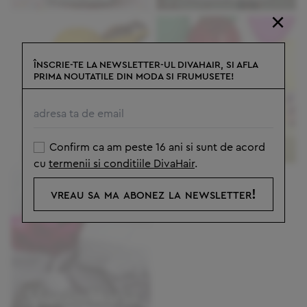
×
ÎNSCRIE-TE LA NEWSLETTER-UL DIVAHAIR, SI AFLA
PRIMA NOUTATILE DIN MODA SI FRUMUSETE!
Confirm ca am peste 16 ani si sunt de acord
cu
termenii si conditiile DivaHair
.
vreau sa ma abonez la newsletter!