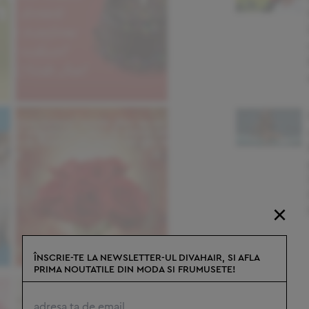
×
ÎNSCRIE-TE LA NEWSLETTER-UL DIVAHAIR, SI AFLA
PRIMA NOUTATILE DIN MODA SI FRUMUSETE!