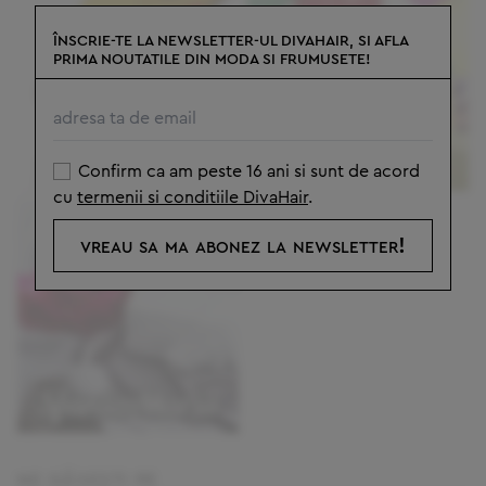
ÎNSCRIE-TE LA NEWSLETTER-UL DIVAHAIR, SI AFLA
PRIMA NOUTATILE DIN MODA SI FRUMUSETE!
Confirm ca am peste 16 ani si sunt de acord
cu
termenii si conditiile DivaHair
.
vreau sa ma abonez la newsletter!
NE GĂSEȘTI PE